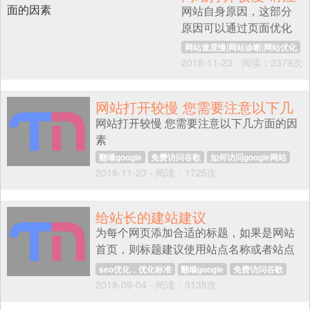
网站自身原因，这部分
意有以下几方面的
解压的程序主目录 ，单击右下角的选择目
原因可以通过页面优化
录4.完成了，现在直接通过Google浏览器
因素
以及相应设置予以改
就可以直接访问Goo
网站速度慢|网站诊断|网站优化
善，网络运营商自身原
2018-11-23 - 阅读：2379次
翻墙google
免费访问谷歌
因或网站服务器提供商
如何访问google网站
的原因，在排除非自身
免费访问谷歌
网站打开较慢 您需要注意以下几
网站问题后，通过运营
网站打开较慢 您需要注意以下几方面的因
方面的因素
商之间的对比，以及网
素
站间对比去及时发现服
翻墙google
免费访问谷歌
如何访问google网站
务提供商的问题。
2018-11-23 - 阅读：1725次
免费访问谷歌
给站长的建站建议
为每个网页添加合适的标题，如果是网站
首页，则标题建议使用站点名称或者站点
代表的公司、机构名称；其余的内容页
seo优化，优化标准
翻墙google
免费访问谷歌
面，标题建议做成与正文内容的提炼和概
2018-09-04 - 阅读：3135次
如何访问google网站
免费访问谷歌
括，这可以让您的潜在用户通过搜索引擎