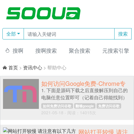
全部
搜索
搜啊
搜啊搜索
聚合搜索
元搜索引擎

首页
>
资讯中心
>
帮助中心

如何访问Google免费-Chrome专
1. 下面是源码下载之后直接解压到自己的
用
电脑任意位置即可（记着自己得能找到）
本地下载链接:
如何免费访问谷歌
翻墙google
免费访问谷歌
https://pan.baidu.com/s/10Rym-
2021-05-18 - 阅读：14015次
如何访问google网站
免费访问谷歌
pYVgUGHvuqlJbc4oQ 提取码: x8z12. 然
后打开自己的Google浏览器，找到如下位
网站打开较慢 请注
置3.单击加载解压的扩展程序3.找到你刚才