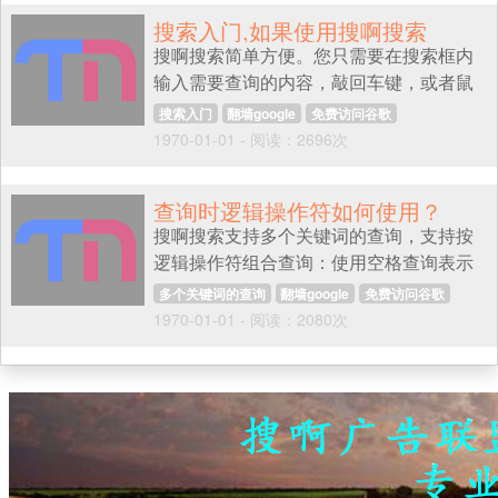
结果中的标题快速访问到您的页面。
搜索入门,如果使用搜啊搜索
搜啊搜索简单方便。您只需要在搜索框内
输入需要查询的内容，敲回车键，或者鼠
标点击搜索框右侧的搜啊搜索按钮，就可
搜索入门
翻墙google
免费访问谷歌
以得到最符合查询需求的网页内容。搜啊
1970-01-01 - 阅读：2696次
如何访问google网站
免费访问谷歌
搜索，就是这么简单！
查询时逻辑操作符如何使用？
搜啊搜索支持多个关键词的查询，支持按
逻辑操作符组合查询：使用空格查询表示
逻辑操作“或”例子：“电脑 软件”表示“电脑
多个关键词的查询
翻墙google
免费访问谷歌
或 软件”相关的网站
1970-01-01 - 阅读：2080次
如何访问google网站
免费访问谷歌